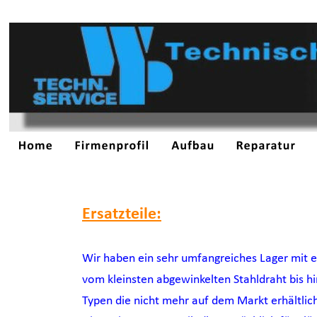
Ersatzteile:
Wir haben ein sehr umfangreiches Lager mit ei
vom kleinsten abgewinkelten Stahldraht bis hin
Typen die nicht mehr auf dem Markt erhältlich